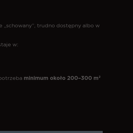
dzie „schowany”, trudno dostępny albo w
staje w:
 potrzeba
minimum około 200–300 m²