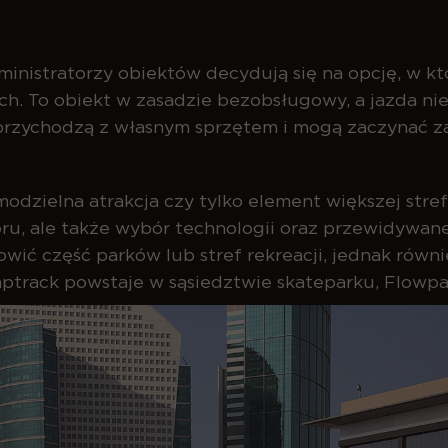
inistratorzy obiektów decydują się na opcję, w k
ych. To obiekt w zasadzie bezobsługowy, a jazda
 przychodzą z własnym sprzętem i mogą zaczynać 
odzielna atrakcja czy tylko element większej strefy
ru, ale także wybór technologii oraz przewidywane 
wić część parków lub stref rekreacji, jednak równi
ptrack powstaje w sąsiedztwie skateparku, Flowpa