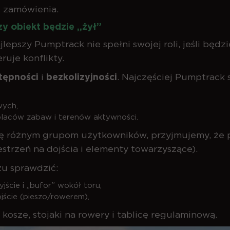
 zamówienia.
czy obiekt będzie „żył”
jlepszy Pumptrack nie spełni swojej roli, jeśli bę
ruje konflikty.
tępności
i
bezkolizyjności
. Najczęściej Pumptrack 
wych,
 placów zabaw i terenów aktywności.
ajdę różnym grupom użytkowników, przyjmujemy, że
strzeń na dojścia i elementy towarzyszące).
zu sprawdzić:
jście i „bufor” wokół toru,
jście (pieszo/rowerem),
 kosze, stojaki na rowery i tablicę regulaminową.