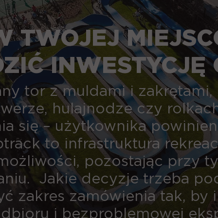
 TWOJEJ MIEJSC
IĆ INWESTYCJĘ 
any tor z muldami i zakrętami
owerze, hulajnodze czy rolkac
ia się – użytkownika powinie
track to infrastruktura rekreac
możliwości, pozostając przy 
aniu. Jakie decyzje trzeba pod
yć zakres zamówienia tak, by i
dbioru i bezproblemowej eksp