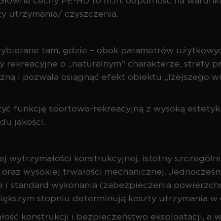
 Główne cechy PE-HD to m.in. odporność na warunki
y utrzymania/ czyszczenia.
ybierane tam, gdzie – obok parametrów użytkowyc
ny rekreacyjne o „naturalnym” charakterze, strefy 
zną i pozwala osiągnąć efekt obiektu „lżejszego wi
yć funkcję sportowo-rekreacyjną z wysoką estety
u jakości.
j wytrzymałości konstrukcyjnej, istotny szczególn
 oraz wysokiej trwałości mechanicznej. Jednocześ
i standard wykonania (zabezpieczenia powierzchni
iększym stopniu determinują koszty utrzymania w 
łość konstrukcji i bezpieczeństwo eksploatacji, a