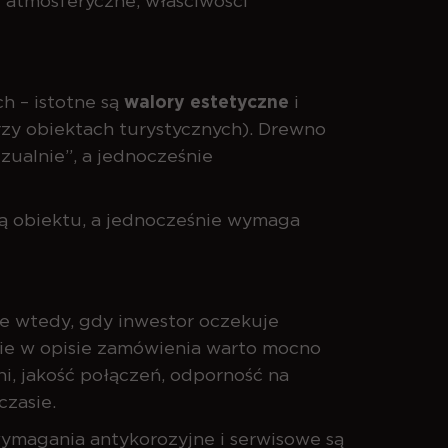
 atmosferyczne, właściwości
h – istotne są
walory estetyczne
i
przy obiektach turystycznych). Drewno
zualnie”, a jednocześnie
ką obiektu, a jednocześnie wymaga
ie wtedy, gdy inwestor oczekuje
nie w opisie zamówienia warto mocno
, jakość połączeń, odporność na
czasie.
 wymagania antykorozyjne i serwisowe są