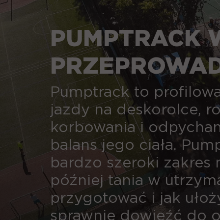
PUMPTRACK W
PRZEPROWADZ
DO ODBIORU.
Pumptrack to profilow
jazdy na deskorolce, r
korbowania i odpychan
balans jego ciała. Pump
bardzo szeroki zakres 
później tania w utrzym
przygotować i jak ułoż
sprawnie dowieźć do o