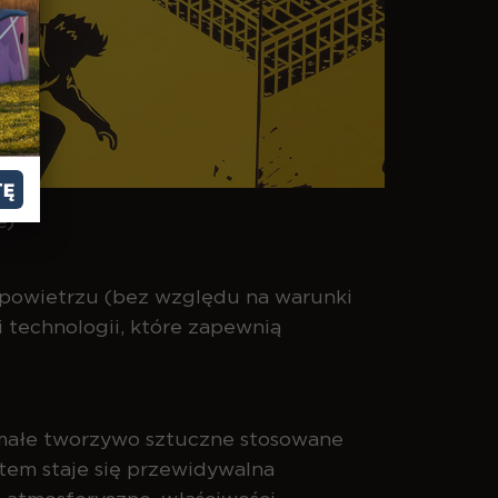
TĘ
e)
 powietrzu (bez względu na warunki
 technologii, które zapewnią
ymałe tworzywo sztuczne stosowane
etem staje się przewidywalna