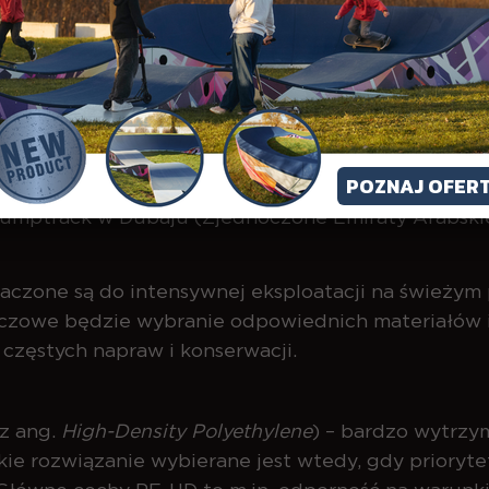
POZNAJ OFER
umptrack w Dubaju (Zjednoczone Emiraty Arabski
czone są do intensywnej eksploatacji na świeżym
uczowe będzie wybranie odpowiednich materiałów i
 częstych napraw i konserwacji.
(z ang.
High-Density Polyethylene
) – bardzo wytrz
akie rozwiązanie wybierane jest wtedy, gdy prioryt