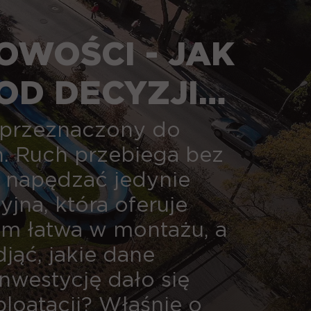
OWOŚCI - JAK
OD DECYZJI
, przeznaczony do
h. Ruch przebiega bez
n napędzać jedynie
yjna, która oferuje
tym łatwa w montażu, a
jąć, jakie dane
nwestycję dało się
loatacji? Właśnie o