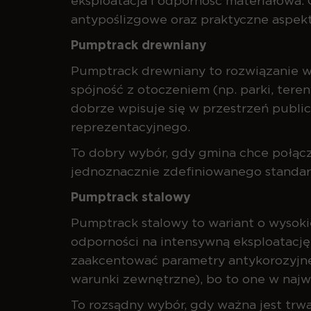
eksploatacja i odporność materiałowa.
antypoślizgowe oraz praktyczne aspekt
Pumptrack drewniany
Pumptrack drewniany to rozwiązanie w
spójność z otoczeniem (np. parki, tere
dobrze wpisuje się w przestrzeń public
reprezentacyjnego.
To dobry wybór, gdy gmina chce połącz
jednoznacznie zdefiniowanego standard
Pumptrack stalowy
Pumptrack stalowy to wariant o wysokie
odporności na intensywną eksploatację
zaakcentować parametry antykorozyjne 
warunki zewnętrzne), bo to one w najw
To rozsądny wybór, gdy ważna jest trwa