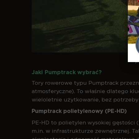
P
Jaki Pumptrack wybrać?
Tory rowerowe typu Pumptrack przezna
atmosferyczne). To właśnie dlatego kl
wieloletnie użytkowanie, bez potrzeby
Pumptrack polietylenowy (PE-HD)
PE-HD to polietylen wysokiej gęstości 
m.in. w infrastrukturze zewnętrznej. T