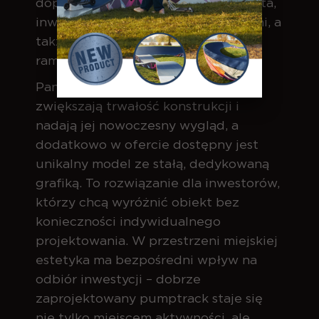
dopasowanych do identyfikacji miasta,
inwestora lub charakteru przestrzeni, a
także łączenie różnych kolorów w
ramach jednego toru.
Panele boczne wykonane z dibondu
zwiększają trwałość konstrukcji i
nadają jej nowoczesny wygląd, a
dodatkowo w ofercie dostępny jest
unikalny model ze stałą, dedykowaną
grafiką. To rozwiązanie dla inwestorów,
którzy chcą wyróżnić obiekt bez
konieczności indywidualnego
projektowania. W przestrzeni miejskiej
estetyka ma bezpośredni wpływ na
odbiór inwestycji – dobrze
zaprojektowany pumptrack staje się
nie tylko miejscem aktywności, ale