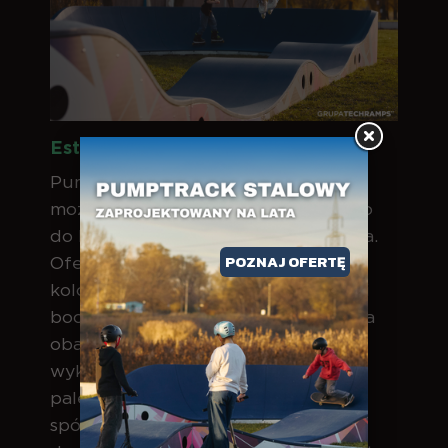
Estetyka i personalizacja
Pumptrack stalowy daje szerokie
możliwości dopasowania wizualnego
do konkretnego projektu i otoczenia.
POZNAJ OFERTĘ
Oferujemy standardową paletę
kolorów nawierzchni jezdnej i paneli
bocznych, jednak na życzenie klienta
oba te elementy mogą zostać
wykonane w dowolnym kolorze z
palety RAL. Umożliwia to tworzenie
spójnych wizualnie realizacji