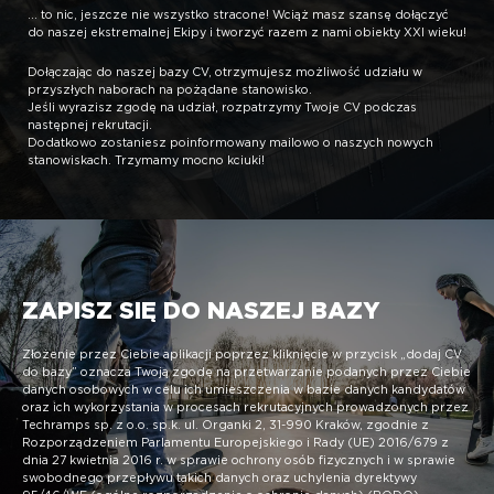
... to nic, jeszcze nie wszystko stracone! Wciąż masz szansę dołączyć
do naszej ekstremalnej Ekipy i tworzyć razem z nami obiekty XXI wieku!
Dołączając do naszej bazy CV, otrzymujesz możliwość udziału w
przyszłych naborach na pożądane stanowisko.
Jeśli wyrazisz zgodę na udział, rozpatrzymy Twoje CV podczas
następnej rekrutacji.
Dodatkowo zostaniesz poinformowany mailowo o naszych nowych
stanowiskach. Trzymamy mocno kciuki!
ZAPISZ SIĘ DO NASZEJ BAZY
Złożenie przez Ciebie aplikacji poprzez kliknięcie w przycisk „dodaj CV
do bazy” oznacza Twoją zgodę na przetwarzanie podanych przez Ciebie
danych osobowych w celu ich umieszczenia w bazie danych kandydatów
oraz ich wykorzystania w procesach rekrutacyjnych prowadzonych przez
Techramps sp. z o.o. sp.k. ul. Organki 2, 31-990 Kraków, zgodnie z
Rozporządzeniem Parlamentu Europejskiego i Rady (UE) 2016/679 z
dnia 27 kwietnia 2016 r. w sprawie ochrony osób fizycznych i w sprawie
swobodnego przepływu takich danych oraz uchylenia dyrektywy