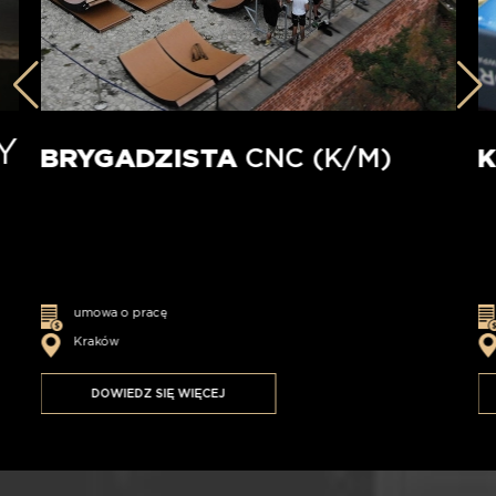
Y
BRYGADZISTA
CNC (K/M)
umowa o pracę
Kraków